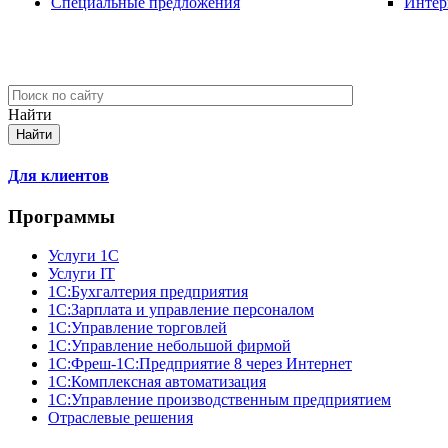
Специальные предложения
Интер
Найти
Для клиентов
Программы
Услуги 1С
Услуги IT
1С:Бухгалтерия предприятия
1С:Зарплата и управление персоналом
1С:Управление торговлей
1С:Управление небольшой фирмой
1C:Фреш-1C:Предприятие 8 через Интернет
1С:Комплексная автоматизация
1С:Управление производственным предприятием
Отраслевые решения