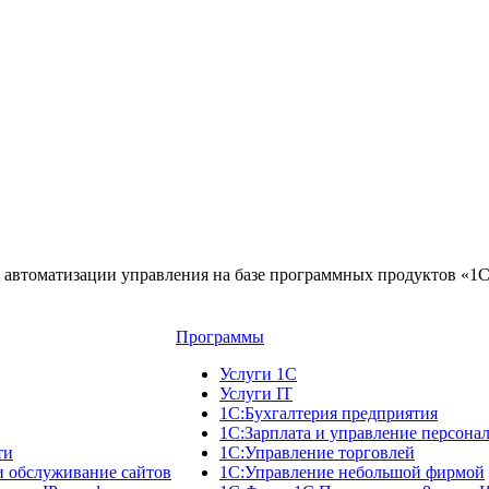
автоматизации управления на базе программных продуктов «1
Программы
Услуги 1С
Услуги IT
1С:Бухгалтерия предприятия
1С:Зарплата и управление персона
ти
1С:Управление торговлей
и обслуживание сайтов
1С:Управление небольшой фирмой