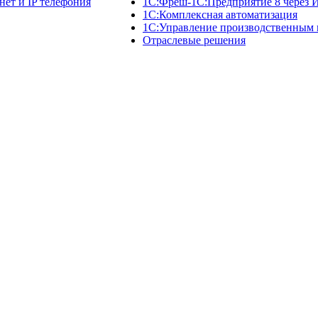
нет и IP телефония
1C:Фреш-1C:Предприятие 8 через 
1С:Комплексная автоматизация
1С:Управление производственным
Отраслевые решения