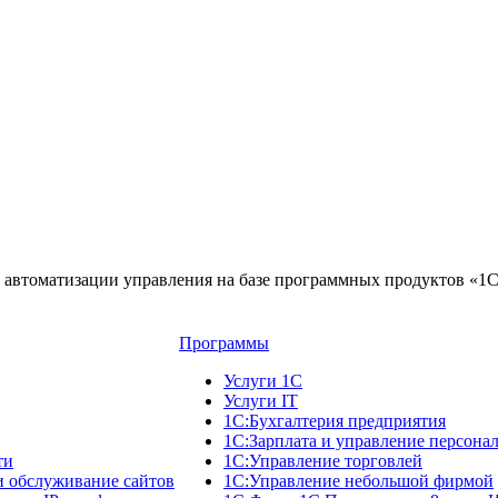
автоматизации управления на базе программных продуктов «1
Программы
Услуги 1С
Услуги IT
1С:Бухгалтерия предприятия
1С:Зарплата и управление персона
ти
1С:Управление торговлей
и обслуживание сайтов
1С:Управление небольшой фирмой