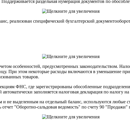
 Поддерживается раздельная нумерация документов по обособл
нс, реализован специфический бухгалтерский документооборот
учетом особенностей, предусмотренных законодательством. Нал
ицу. При этом некоторые расходы включаются в уменьшение при
лизованных товаров.
спекциям ФНС, где зарегистрированы обособленные подразделен
 автоматически заполняется налоговая декларация по налогу на
 и не выделенным на отдельный баланс, используются любые ст
отчет "Оборотно-сальдовая ведомость" по счету 90 "Продажи" 