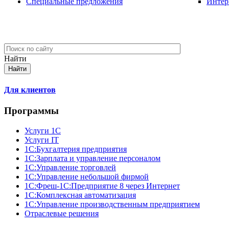
Специальные предложения
Интер
Найти
Для клиентов
Программы
Услуги 1С
Услуги IT
1С:Бухгалтерия предприятия
1С:Зарплата и управление персоналом
1С:Управление торговлей
1С:Управление небольшой фирмой
1C:Фреш-1C:Предприятие 8 через Интернет
1С:Комплексная автоматизация
1С:Управление производственным предприятием
Отраслевые решения