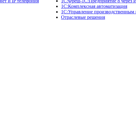
нет и IP телефония
1C:Фреш-1C:Предприятие 8 через 
1С:Комплексная автоматизация
1С:Управление производственным
Отраслевые решения