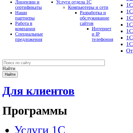
Лицензии и
Услуги отдела 1С
1С
сертификаты
Компьютеры и сети
1С
Наши
Разработка и
1С
партнеры
обслуживание
Работа в
сайтов
1С
компании
Интернет
1C
Специальные
и IP
1С
предложения
телефония
1С
От
Найти
Для клиентов
Программы
Услуги 1С