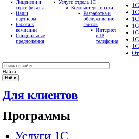
Лицензии и
Услуги отдела 1С
1С
сертификаты
Компьютеры и сети
1С
Наши
Разработка и
1С
партнеры
обслуживание
Работа в
сайтов
1С
компании
Интернет
1C
Специальные
и IP
1С
предложения
телефония
1С
От
Найти
Для клиентов
Программы
Услуги 1С